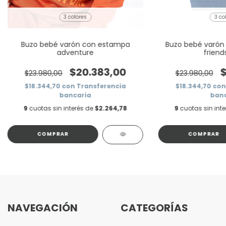
3 colores
3 co
Buzo bebé varón con estampa
Buzo bebé varón
adventure
friend
$20.383,00
$
$23.980,00
$23.980,00
$18.344,70
con
Transferencia
$18.344,70
con
bancaria
banc
9
cuotas sin interés de
$2.264,78
9
cuotas sin int
COMPRAR
COMPRAR
NAVEGACIÓN
CATEGORÍAS