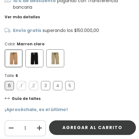
10% de descuento
pagando con Transferencia
bancaria
Ver más detalles
Envío gratis
superando los
$150.000,00
Color:
Marron claro
Talle:
6
6
1
2
3
4
5
Guía de talles
¡Aprovéchalo, es el último!