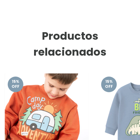
Productos
relacionados
15
%
15
%
OFF
OFF