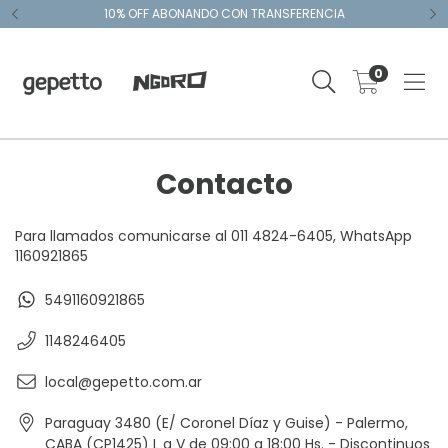
10% OFF ABONANDO CON TRANSFERENCIA
0
Contacto
Para llamados comunicarse al 011 4824-6405, WhatsApp
1160921865
5491160921865
1148246405
local@gepetto.com.ar
Paraguay 3480 (E/ Coronel Díaz y Guise) - Palermo,
CABA (CP1425) L a V de 09:00 a 18:00 Hs. - Discontinuos