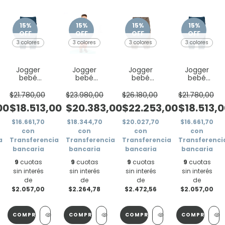
15
%
15
%
15
%
15
%
OFF
OFF
OFF
OFF
3 colores
3 colores
3 colores
3 colores
Jogger
Jogger
Jogger
Jogger
bebé
bebé
bebé
bebé
varón
varón con
varón
varón
básico
alforza y
cargo
básico
$21.780,00
$23.980,00
$26.180,00
$21.780,00
cordón
00
$18.513,00
$20.383,00
$22.253,00
$18.513,
$16.661,70
$18.344,70
$20.027,70
$16.661,70
con
con
con
con
a
Transferencia
Transferencia
Transferencia
Transferenci
bancaria
bancaria
bancaria
bancaria
9
cuotas
9
cuotas
9
cuotas
9
cuotas
sin interés
sin interés
sin interés
sin interés
de
de
de
de
$2.057,00
$2.264,78
$2.472,56
$2.057,00
COMPRAR
COMPRAR
COMPRAR
COMPRAR