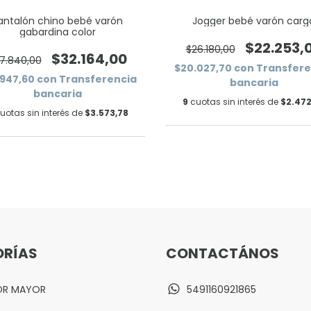
antalón chino bebé varón
Jogger bebé varón carg
gabardina color
$22.253,
$26.180,00
$32.164,00
7.840,00
$20.027,70
con
Transfere
.947,60
con
Transferencia
bancaria
bancaria
9
cuotas sin interés de
$2.472
uotas sin interés de
$3.573,78
RÍAS
CONTACTÁNOS
OR MAYOR
5491160921865