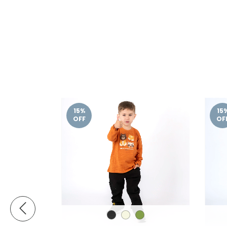
15
%
15
OFF
OF