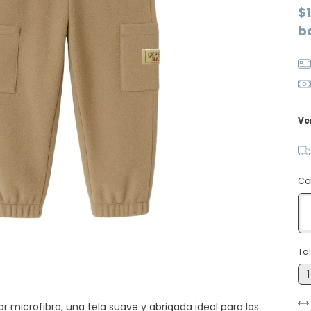
$
b
Ve
Co
Tal
1
microfibra, una tela suave y abrigada ideal para los