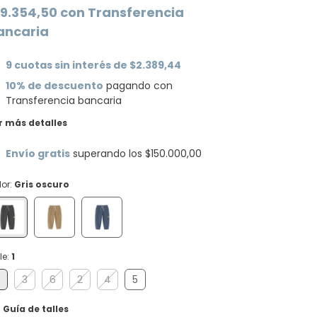
19.354,50
con
Transferencia
ancaria
9
cuotas sin interés de
$2.389,44
10% de descuento
pagando con
Transferencia bancaria
r más detalles
Envío gratis
superando los
$150.000,00
lor:
Gris oscuro
le:
1
3
6
2
4
5
Guía de talles