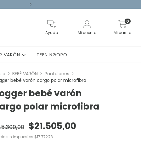
9 CUOTAS SIN INTERÉS EN COMPRA
0
Ayuda
Mi cuenta
Mi carrito
OR VARÓN
TEEN NGORO
cio
>
BEBÉ VARÓN
>
Pantalones
>
gger bebé varón cargo polar microfibra
ogger bebé varón
argo polar microfibra
$21.505,00
25.300,00
ecio sin impuestos
$17.772,73