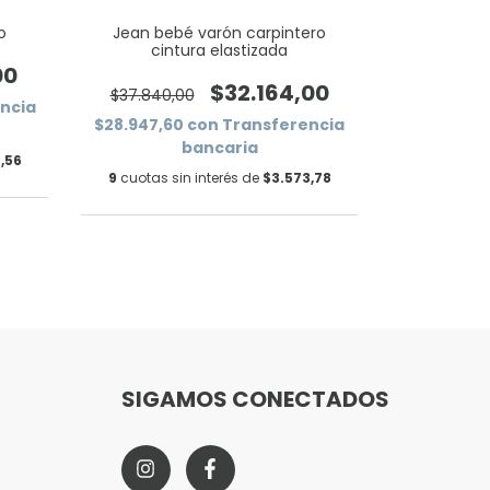
o
Jean bebé varón carpintero
Jogger beb
cintura elastizada
00
$32.164,00
$37.840,00
$23.980,
ncia
$28.947,60
con
Transferencia
$18.344,7
bancaria
,56
9
cuotas sin interés de
$3.573,78
9
cuotas si
SIGAMOS CONECTADOS