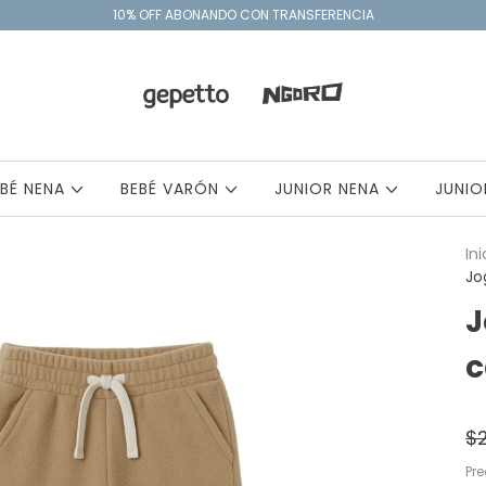
10% OFF ABONANDO CON TRANSFERENCIA
EBÉ NENA
BEBÉ VARÓN
JUNIOR NENA
JUNI
Ini
Jo
J
c
$
Pr