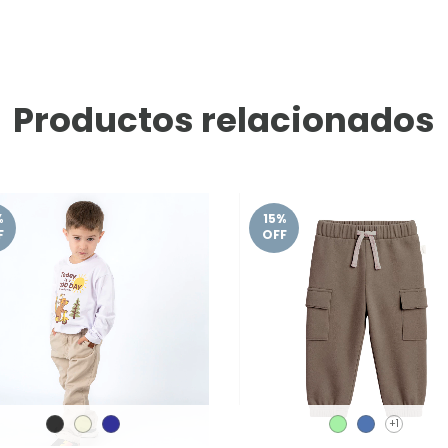
Productos relacionados
%
15
%
F
OFF
+1