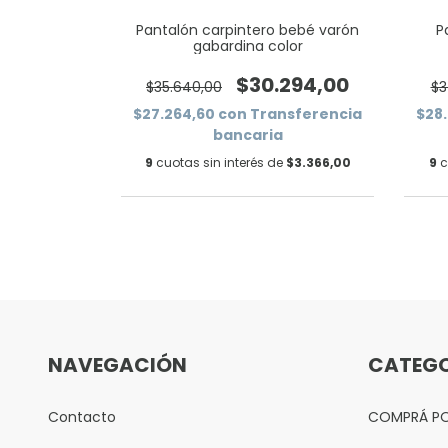
on puño en
Pantalón carpintero bebé varón
P
a osito
gabardina color
505,00
$30.294,00
$35.640,00
$3
sferencia
$27.264,60
con
Transferencia
$28
bancaria
e
$2.389,44
9
cuotas sin interés de
$3.366,00
9
c
NAVEGACIÓN
CATEGO
Contacto
COMPRÁ P