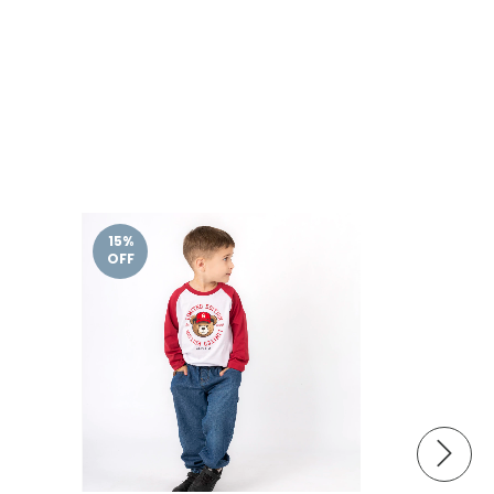
15
%
15
%
OFF
OFF