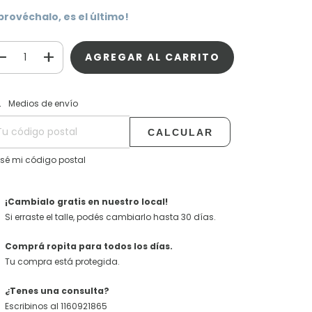
provéchalo, es el último!
CAMBIAR CP
regas para el CP:
Medios de envío
CALCULAR
 sé mi código postal
¡Cambialo gratis en nuestro local!
Si erraste el talle, podés cambiarlo hasta 30 días.
Comprá ropita para todos los días.
Tu compra está protegida.
¿Tenes una consulta?
Escribinos al 1160921865