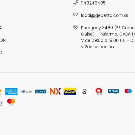
1148246405
N
local@gepetto.com.ar
A
Paraguay 3480 (E/ Corone
Guise) - Palermo, CABA (
RÓN
V de 09:00 a 18:00 Hs. - D
y 2da selección
O