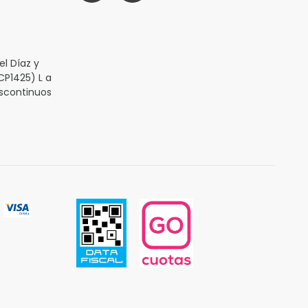
l Díaz y
CP1425) L a
iscontinuos