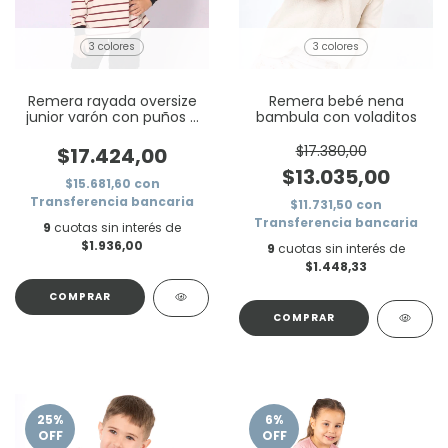
3 colores
3 colores
Remera rayada oversize
Remera bebé nena
junior varón con puños y
bambula con voladitos
etiqueta street
$17.380,00
$17.424,00
$13.035,00
$15.681,60
con
Transferencia bancaria
$11.731,50
con
Transferencia bancaria
9
cuotas sin interés de
$1.936,00
9
cuotas sin interés de
$1.448,33
COMPRAR
COMPRAR
25
%
6
%
OFF
OFF