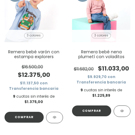
3 colores
3 colores
Remera bebé varón con
Remera bebé nena
estampa explorers
plumetí con voladitos
$16.500,00
$11.033,00
$11.682,00
$12.375,00
$9.929,70
con
Transferencia bancaria
$11.137,50
con
Transferencia bancaria
9
cuotas sin interés de
$1.225,89
9
cuotas sin interés de
$1.375,00
COMPRAR
COMPRAR