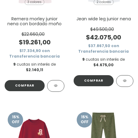
3 colores
2 colores
Remera morley junior
Jean wide leg junior nena
nena con bordado moño
$49.500,00
$22.660,00
$42.075,00
$19.261,00
$37.867,50
con
$17.334,90
con
Transferencia bancaria
Transferencia bancaria
9
cuotas sin interés de
9
cuotas sin interés de
$4.675,00
$2.140,11
COMPRAR
COMPRAR
15
%
15
%
OFF
OFF