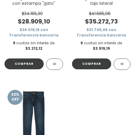
con estampa "gato"
tajo lateral
$34.165,30
$41.685,96
$28.909,10
$35.272,73
$26.018,19
con
$31.745,46
con
Transferencia bancaria
Transferencia bancaria
9
cuotas sin interés de
9
cuotas sin interés de
$3.212,12
$3.919,19
COMPRAR
COMPRAR
33
%
OFF