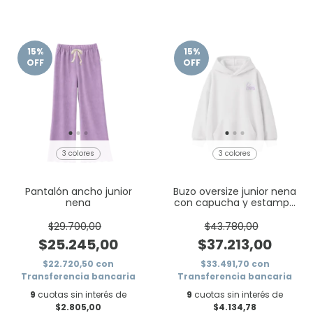
15
%
15
%
OFF
OFF
3 colores
3 colores
Pantalón ancho junior
Buzo oversize junior nena
nena
con capucha y estampa
flowers
$29.700,00
$43.780,00
$25.245,00
$37.213,00
$22.720,50
con
$33.491,70
con
Transferencia bancaria
Transferencia bancaria
9
cuotas sin interés de
9
cuotas sin interés de
$2.805,00
$4.134,78