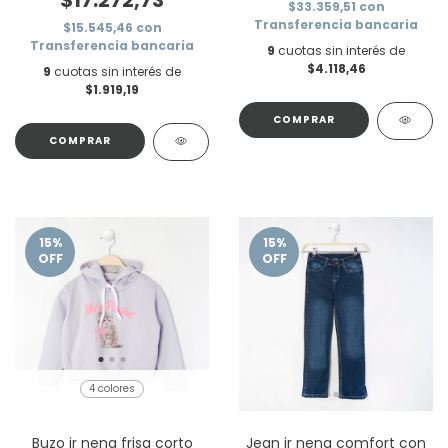
$17.272,73
$33.359,51
con
Transferencia bancaria
$15.545,46
con
Transferencia bancaria
9
cuotas sin interés de
$4.118,46
9
cuotas sin interés de
$1.919,19
COMPRAR
COMPRAR
15
%
15
%
OFF
OFF
4 colores
Buzo jr nena frisa corto
Jean jr nena comfort con