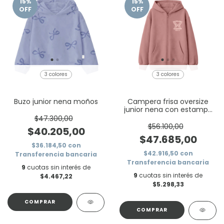
15
%
15
%
OFF
OFF
3 colores
3 colores
Buzo junior nena moños
Campera frisa oversize
junior nena con estampa
mariposas frente y
$47.300,00
espalda
$56.100,00
$40.205,00
$47.685,00
$36.184,50
con
$42.916,50
con
Transferencia bancaria
Transferencia bancaria
9
cuotas sin interés de
9
cuotas sin interés de
$4.467,22
$5.298,33
COMPRAR
COMPRAR