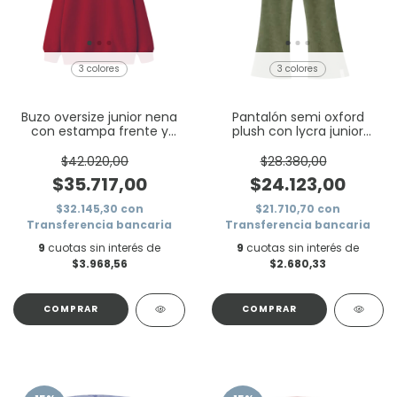
3 colores
3 colores
Buzo oversize junior nena
Pantalón semi oxford
con estampa frente y
plush con lycra junior
espalda ositos
nena
$42.020,00
$28.380,00
$35.717,00
$24.123,00
$32.145,30
con
$21.710,70
con
Transferencia bancaria
Transferencia bancaria
9
cuotas sin interés de
9
cuotas sin interés de
$3.968,56
$2.680,33
COMPRAR
COMPRAR