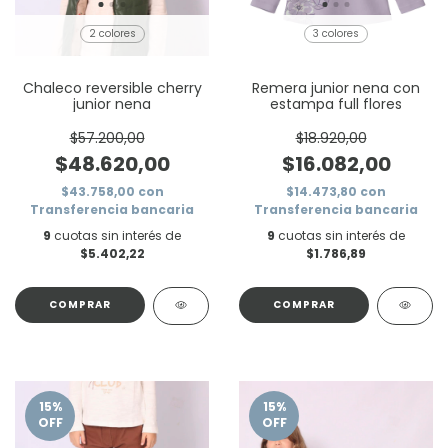
2 colores
3 colores
Chaleco reversible cherry
Remera junior nena con
junior nena
estampa full flores
$57.200,00
$18.920,00
$48.620,00
$16.082,00
$43.758,00
con
$14.473,80
con
Transferencia bancaria
Transferencia bancaria
9
cuotas sin interés de
9
cuotas sin interés de
$5.402,22
$1.786,89
COMPRAR
COMPRAR
15
%
15
%
OFF
OFF