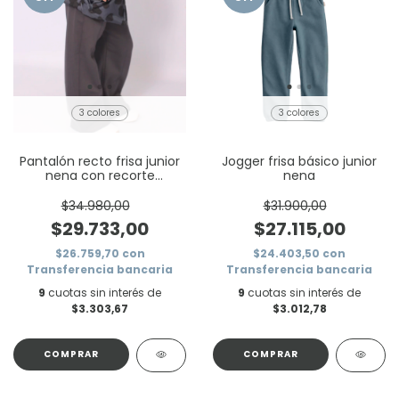
3 colores
3 colores
Pantalón recto frisa junior
Jogger frisa básico junior
nena con recorte
nena
delantero
$34.980,00
$31.900,00
$29.733,00
$27.115,00
$26.759,70
con
$24.403,50
con
Transferencia bancaria
Transferencia bancaria
9
cuotas sin interés de
9
cuotas sin interés de
$3.303,67
$3.012,78
COMPRAR
COMPRAR