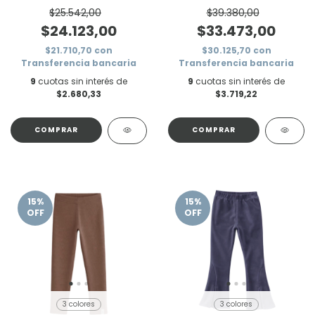
cashmere
moños
$25.542,00
$39.380,00
$24.123,00
$33.473,00
$21.710,70
con
$30.125,70
con
Transferencia bancaria
Transferencia bancaria
9
cuotas sin interés de
9
cuotas sin interés de
$2.680,33
$3.719,22
COMPRAR
COMPRAR
15
%
15
%
OFF
OFF
3 colores
3 colores