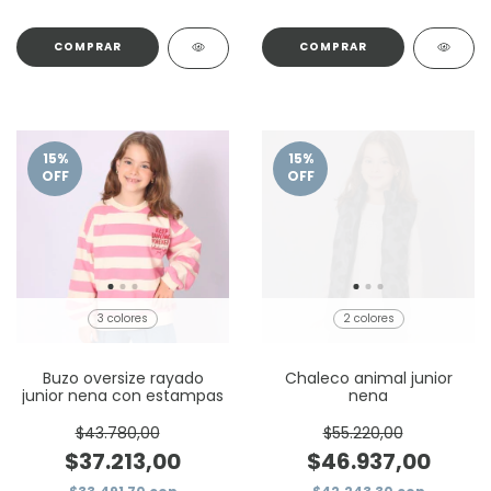
COMPRAR
COMPRAR
15
%
15
%
OFF
OFF
3 colores
2 colores
Buzo oversize rayado
Chaleco animal junior
junior nena con estampas
nena
$43.780,00
$55.220,00
$37.213,00
$46.937,00