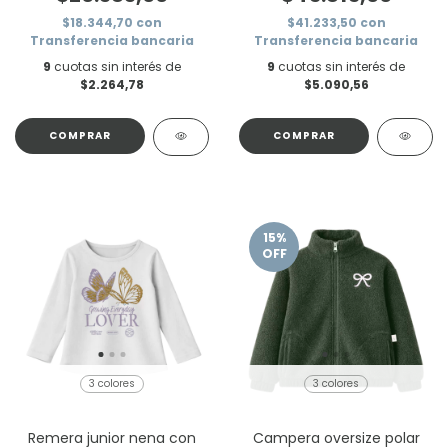
$18.344,70
con
$41.233,50
con
Transferencia bancaria
Transferencia bancaria
9
cuotas sin interés de
9
cuotas sin interés de
$2.264,78
$5.090,56
COMPRAR
COMPRAR
15
%
OFF
3 colores
3 colores
Remera junior nena con
Campera oversize polar