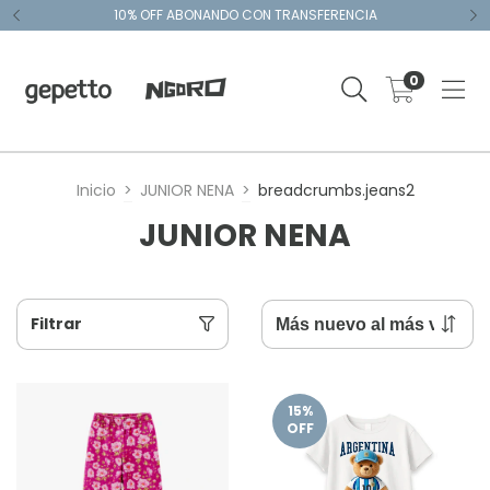
10% OFF ABONANDO CON TRANSFERENCIA
0
Inicio
>
JUNIOR NENA
>
breadcrumbs.jeans2
JUNIOR NENA
Filtrar
15
%
OFF