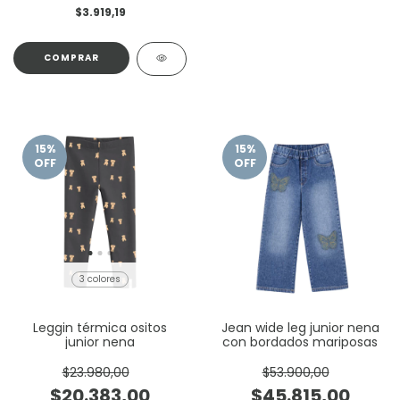
$3.919,19
COMPRAR
15
%
15
%
OFF
OFF
3 colores
Leggin térmica ositos
Jean wide leg junior nena
junior nena
con bordados mariposas
$23.980,00
$53.900,00
$20.383,00
$45.815,00