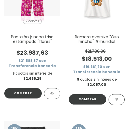
2 colores
Pantalón jr nena frisa
Remera oversize "Oso
estampado "flores"
hincha" #mundial
$21.780,00
$23.987,63
$18.513,00
$21.588,87
con
Transferencia bancaria
$16.661,70
con
Transferencia bancaria
9
cuotas sin interés de
$2.665,29
9
cuotas sin interés de
$2.057,00
COMPRAR
COMPRAR
15
%
25
%