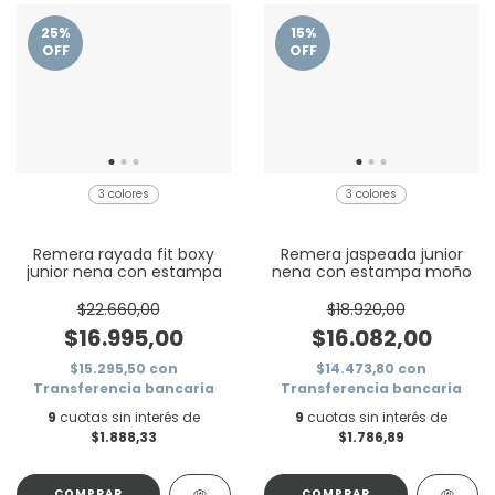
25
%
15
%
OFF
OFF
3 colores
3 colores
Remera rayada fit boxy
Remera jaspeada junior
junior nena con estampa
nena con estampa moño
$22.660,00
$18.920,00
$16.995,00
$16.082,00
$15.295,50
con
$14.473,80
con
Transferencia bancaria
Transferencia bancaria
9
cuotas sin interés de
9
cuotas sin interés de
$1.888,33
$1.786,89
COMPRAR
COMPRAR