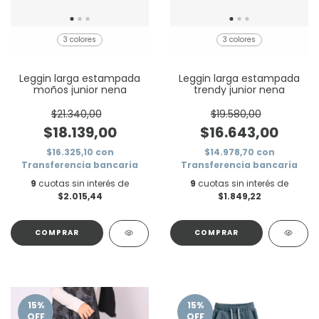
3 colores
3 colores
Leggin larga estampada
Leggin larga estampada
moños junior nena
trendy junior nena
$21.340,00
$19.580,00
$18.139,00
$16.643,00
$16.325,10
con
$14.978,70
con
Transferencia bancaria
Transferencia bancaria
9
cuotas sin interés de
9
cuotas sin interés de
$2.015,44
$1.849,22
COMPRAR
COMPRAR
15
%
15
%
OFF
OFF