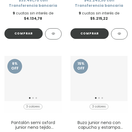
$33.491,70
con
$42.243,30
con
Transferencia bancaria
Transferencia bancaria
9
cuotas sin interés de
9
cuotas sin interés de
$4.134,78
$5.215,22
COMPRAR
COMPRAR
6
%
15
%
OFF
OFF
3 colores
3 colores
Pantalón semi oxford
Buzo junior nena con
junior nena tejido
capucha y estampa