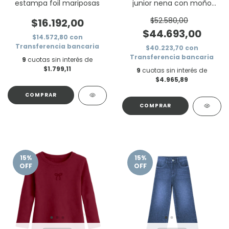
estampa foil mariposas
junior nena con moño
aplicado
$52.580,00
$16.192,00
$44.693,00
$14.572,80
con
Transferencia bancaria
$40.223,70
con
Transferencia bancaria
9
cuotas sin interés de
$1.799,11
9
cuotas sin interés de
$4.965,89
COMPRAR
COMPRAR
15
%
15
%
OFF
OFF