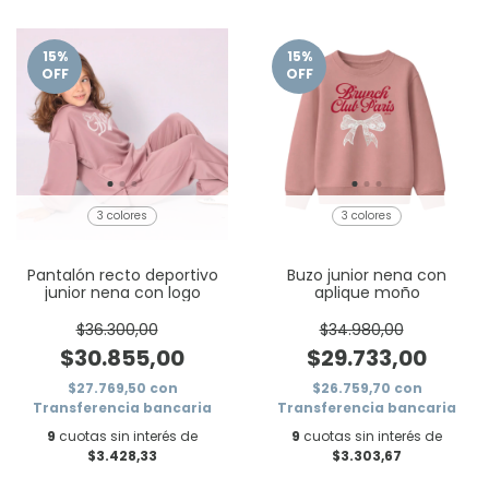
15
%
15
%
OFF
OFF
3 colores
3 colores
Pantalón recto deportivo
Buzo junior nena con
junior nena con logo
aplique moño
$36.300,00
$34.980,00
$30.855,00
$29.733,00
$27.769,50
con
$26.759,70
con
Transferencia bancaria
Transferencia bancaria
9
cuotas sin interés de
9
cuotas sin interés de
$3.428,33
$3.303,67