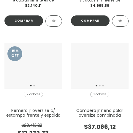
9
cuotas sin interés de
9
cuotas sin interés de
$2.140,11
$4.965,89
COMPRAR
COMPRAR
15
%
OFF
2 colores
3 colores
Remera jr oversize c/
Campera jr nena polar
estampa frente y espalda
oversize combinada
$20.413,22
$37.066,12