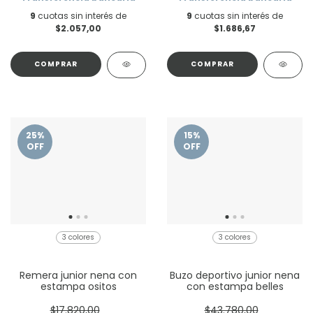
9
cuotas sin interés de
9
cuotas sin interés de
$2.057,00
$1.686,67
COMPRAR
COMPRAR
25
%
15
%
OFF
OFF
3 colores
3 colores
Remera junior nena con
Buzo deportivo junior nena
estampa ositos
con estampa belles
$17.820,00
$43.780,00