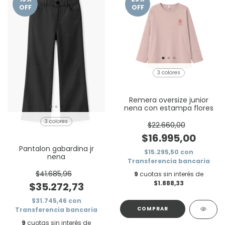
OFF
OFF
3 colores
Remera oversize junior
nena con estampa flores
3 colores
$22.660,00
$16.995,00
Pantalon gabardina jr
$15.295,50
con
nena
Transferencia bancaria
$41.685,96
9
cuotas sin interés de
$1.888,33
$35.272,73
$31.745,46
con
COMPRAR
Transferencia bancaria
9
cuotas sin interés de