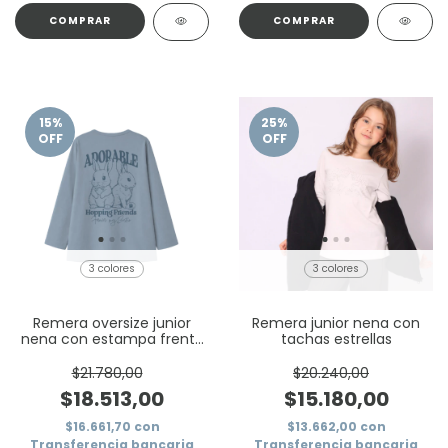
COMPRAR
COMPRAR
15
%
25
%
OFF
OFF
3 colores
3 colores
Remera oversize junior
Remera junior nena con
nena con estampa frente
tachas estrellas
y espalda conejas
$21.780,00
$20.240,00
$18.513,00
$15.180,00
$16.661,70
con
$13.662,00
con
Transferencia bancaria
Transferencia bancaria