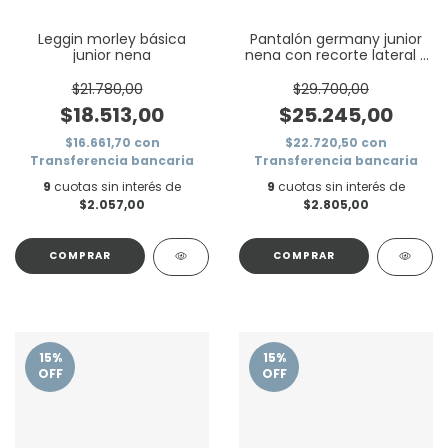
Leggin morley básica
Pantalón germany junior
junior nena
nena con recorte lateral y
tajo
$21.780,00
$29.700,00
$18.513,00
$25.245,00
$16.661,70
con
$22.720,50
con
Transferencia bancaria
Transferencia bancaria
9
cuotas sin interés de
9
cuotas sin interés de
$2.057,00
$2.805,00
COMPRAR
COMPRAR
15
%
15
%
OFF
OFF