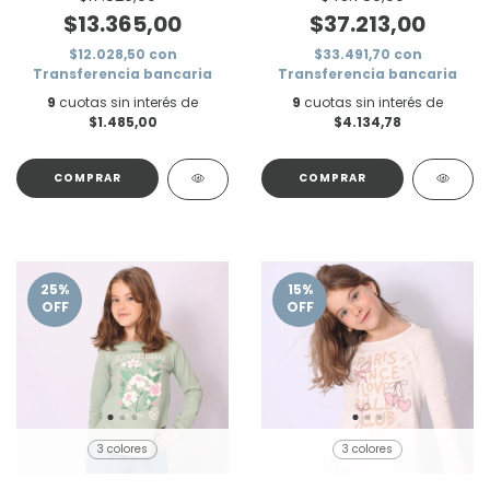
$13.365,00
$37.213,00
$12.028,50
con
$33.491,70
con
Transferencia bancaria
Transferencia bancaria
9
cuotas sin interés de
9
cuotas sin interés de
$1.485,00
$4.134,78
COMPRAR
COMPRAR
25
%
15
%
OFF
OFF
3 colores
3 colores