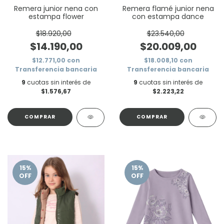
Remera junior nena con
Remera flamé junior nena
estampa flower
con estampa dance
$18.920,00
$23.540,00
$14.190,00
$20.009,00
$12.771,00
con
$18.008,10
con
Transferencia bancaria
Transferencia bancaria
9
cuotas sin interés de
9
cuotas sin interés de
$1.576,67
$2.223,22
COMPRAR
COMPRAR
15
%
15
%
OFF
OFF