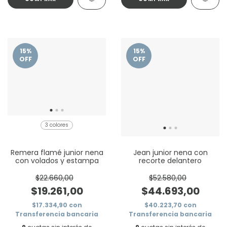
15
%
15
%
OFF
OFF
3 colores
Remera flamé junior nena
Jean junior nena con
con volados y estampa
recorte delantero
$22.660,00
$52.580,00
$19.261,00
$44.693,00
$17.334,90
con
$40.223,70
con
Transferencia bancaria
Transferencia bancaria