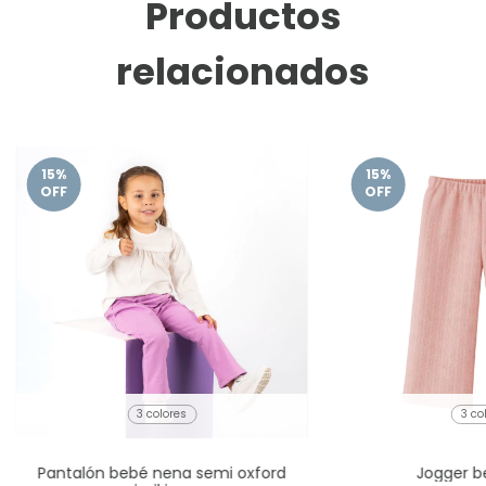
Productos
relacionados
15
%
15
%
OFF
OFF
3 colores
3 co
Pantalón bebé nena semi oxford
Jogger b