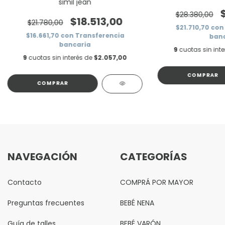
simil jean
$28.380,00
$18.513,00
$21.780,00
$21.710,70
con
$16.661,70
con
Transferencia
banc
bancaria
9
cuotas sin int
9
cuotas sin interés de
$2.057,00
COMPRAR
COMPRAR
NAVEGACIÓN
CATEGORÍAS
Contacto
COMPRÁ POR MAYOR
Preguntas frecuentes
BEBÉ NENA
Guía de talles
BEBÉ VARÓN